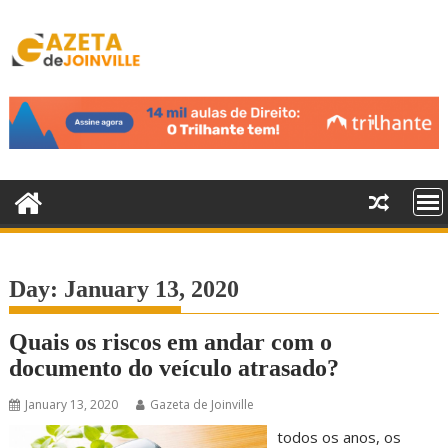
S
k
i
p
t
o
c
o
n
t
e
n
Day:
January 13, 2020
t
Quais os riscos em andar com o
documento do veículo atrasado?
January 13, 2020
Gazeta de Joinville
todos os anos, os