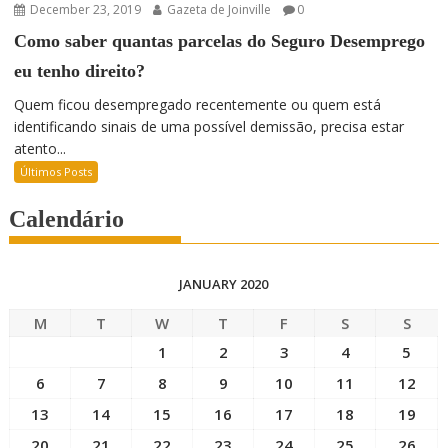
December 23, 2019
Gazeta de Joinville
0
Como saber quantas parcelas do Seguro Desemprego
eu tenho direito?
Quem ficou desempregado recentemente ou quem está
identificando sinais de uma possível demissão, precisa estar
atento...
Últimos Posts
Calendário
JANUARY 2020
M
T
W
T
F
S
S
1
2
3
4
5
6
7
8
9
10
11
12
13
14
15
16
17
18
19
20
21
22
23
24
25
26