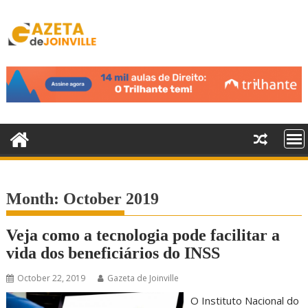
S
k
i
p
t
o
c
o
n
t
e
n
Month:
October 2019
t
Veja como a tecnologia pode facilitar a
vida dos beneficiários do INSS
October 22, 2019
Gazeta de Joinville
O Instituto Nacional do