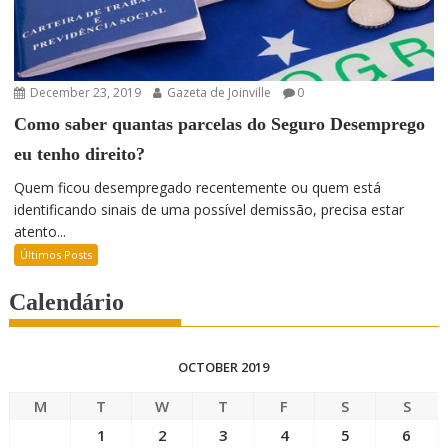
December 23, 2019
Gazeta de Joinville
0
Como saber quantas parcelas do Seguro Desemprego
eu tenho direito?
Quem ficou desempregado recentemente ou quem está
identificando sinais de uma possível demissão, precisa estar
atento...
Últimos Posts
Calendário
OCTOBER 2019
M
T
W
T
F
S
S
1
2
3
4
5
6