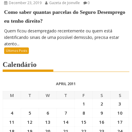
December 23, 2019
Gazeta de Joinville
0
Como saber quantas parcelas do Seguro Desemprego
eu tenho direito?
Quem ficou desempregado recentemente ou quem está
identificando sinais de uma possível demissão, precisa estar
atento...
Últimos Posts
Calendário
APRIL 2011
M
T
W
T
F
S
S
1
2
3
4
5
6
7
8
9
10
11
12
13
14
15
16
17
18
19
20
21
22
23
24