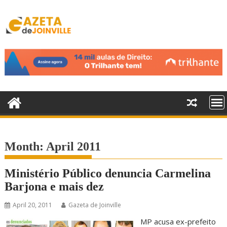
S
k
i
p
t
o
c
o
n
t
e
n
Month:
April 2011
t
Ministério Público denuncia Carmelina
Barjona e mais dez
April 20, 2011
Gazeta de Joinville
MP acusa ex-prefeito